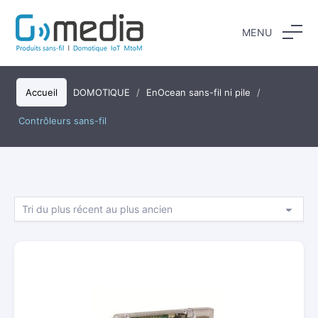
Aller
au
MENU
contenu
Accueil
DOMOTIQUE
/
EnOcean sans-fil ni pile
/
Contrôleurs sans-fil