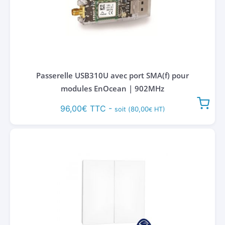
Passerelle USB310U avec port SMA(f) pour
modules EnOcean | 902MHz
96,00
€
TTC -
80,00
soit (
HT)
€