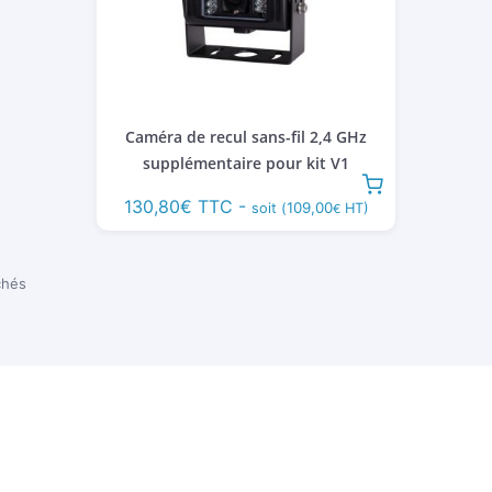
Caméra de recul sans-fil 2,4 GHz
supplémentaire pour kit V1
130,80
€
TTC -
109,00
soit (
HT)
€
Trié
chés
du
plus
récent
au
plus
ancien