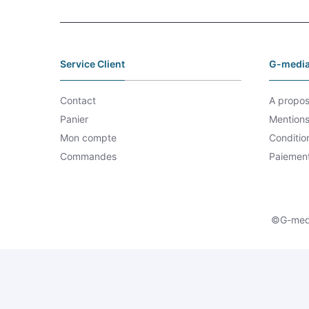
Service Client
G-media
Contact
A propo
Panier
Mentions
Mon compte
Conditio
Commandes
Paiement
©G-media