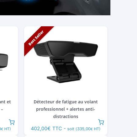
Best Seller
ant et
Détecteur de fatigue au volant
 –
professionnel + alertes anti-
distractions
402,00
€
TTC -
0
335,00
HT)
soit (
HT)
€
€