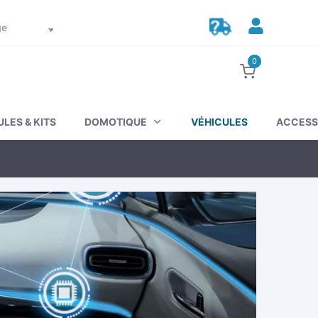
Suivez votre commande
Mon compte
0
LES & KITS
DOMOTIQUE
VÉHICULES
ACCESS