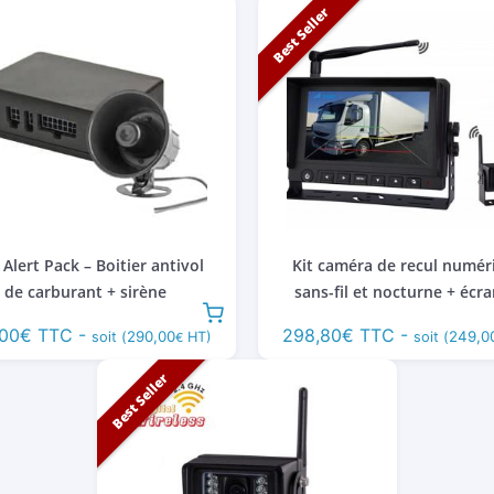
Best Seller
 Alert Pack – Boitier antivol
Kit caméra de recul numér
de carburant + sirène
sans-fil et nocturne + écra
00
€
TTC -
298,80
€
TTC -
290,00
249,0
soit (
HT)
soit (
€
Best Seller