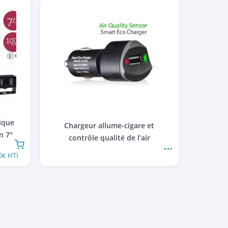
ique
Chargeur allume-cigare et
n 7″
contrôle qualité de l’air
0
HT)
€