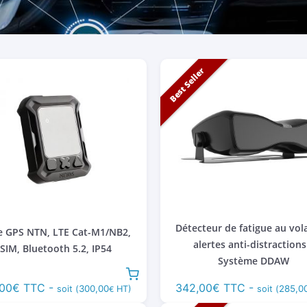
Best Seller
Détecteur de fatigue au vol
se GPS NTN, LTE Cat-M1/NB2,
alertes anti-distractions
SIM, Bluetooth 5.2, IP54
Système DDAW
00
€
TTC -
342,00
€
TTC -
300,00
285,0
soit (
HT)
soit (
€