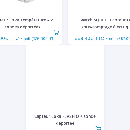
teur LoRa Température – 2
Ewatch SQUID : Capteur 
sondes déportées
sous-comptage électriq
,00
€
TTC -
668,40
€
TTC -
175,00
557,0
soit (
HT)
soit (
€
Capteur LoRa FLASH’O + sonde
déportée