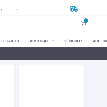
Suivez votre commande
Mon compte
1
LES & KITS
DOMOTIQUE
VÉHICULES
ACCESS