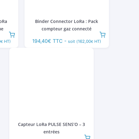
LoRa
Binder Connector LoRa : Pack
ue
compteur gaz connecté
194,40
€
TTC -
0
162,00
HT)
soit (
HT)
€
€
Capteur LoRa PULSE SENS’O – 3
entrées