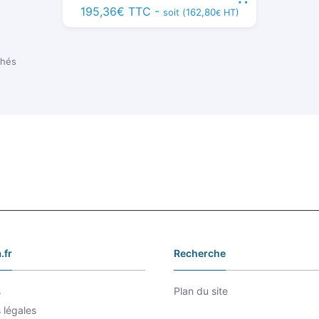
195,36
€
TTC -
162,80
soit (
HT)
€
Trié
chés
du
plus
récent
au
plus
ancien
.fr
Recherche
s
Plan du site
 légales