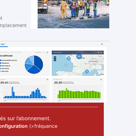
nt
’emplacement
rés sur l’abonnement.
onfiguration
(>fréquence
.