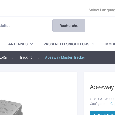
Powered by
Recherche
ANTENNES
PASSERELLES/ROUTEURS
MODU
LoRa
/
Tracking
/
Abeeway Master Tracker
🔍
Abeeway 
UGS :
ABW000
Catégories :
Ca