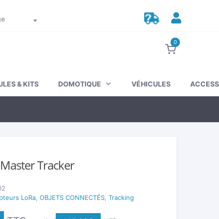
Suivez votre commande
Mon compte
0
LES & KITS
DOMOTIQUE
VÉHICULES
ACCESS
Master Tracker
02
pteurs LoRa
,
OBJETS CONNECTÉS
,
Tracking