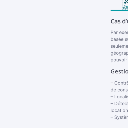
Cas d’
Par exem
basée s
seulemen
géograph
pouvoir 
Gestio
– Contrô
de cons
– Locali
– Détect
location
– Systè