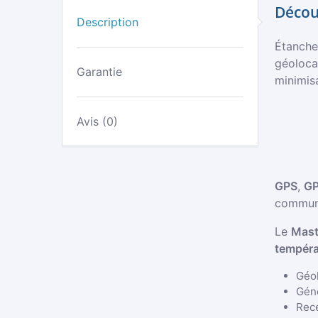
Découv
Description
Étanche,
géolocal
Garantie
minimis
Avis (0)
GPS
,
GP
communi
Le
Mast
tempéra
Géol
Géné
Rece