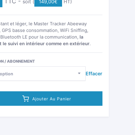
TTC -
soit (
149,00
€
HT)
stant et léger, le Master Tracker Abeeway
 GPS basse consommation, WiFi Sniffing,
Bluetooth LE pour la communication,
la
et le suivi en intérieur comme en extérieur
.
ON / ABONNEMENT
Effacer
Ajouter Au Panier