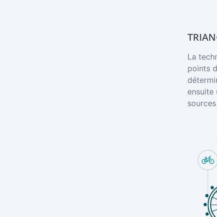
TRIAN
La techn
points d
détermin
ensuite 
sources 