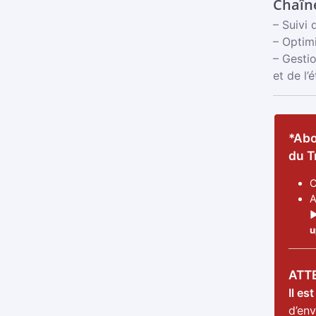
Chaîn
– Suivi 
– Optim
– Gesti
et de l
*Abo
du T
C
A
►
u
ATT
Il es
d’en