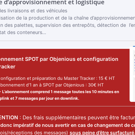
e d’approvisionnement et logistique
des livraisons et des véhicules
isation de la production et de la chaîne d’approvisionneme
on des palettes, supervision des entrepôts, détection de l
’état des conteneurs…
nnement SPOT par Objenious et configuration
racker
onfiguration et préparation du Master Tracker : 15 € HT
bonnement d’1 an à SPOT par Objenious : 30€ HT
 L’abonnement comprend 1 message toutes les 10 minutes en
plink et 7 messages par jour en downlink.
ENTION
: Des frais supplémentaires peuvent être factu
t donc impératif de nous avertir en cas de changement de c
vois/réceptions des messages)
sous peine d’être surfacturé