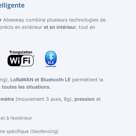
elligente
r
Abeeway combine plusieurs technologies de
 précis en extérieur
et en intérieur
, tout en
ing),
LoRaWAN et
Bluetooth LE
permettent la
 toutes les situations
.
omètre
(mouvement 3 axes, 8g),
pression
et
et à l’extérieur
one spécifique (Geofencing)