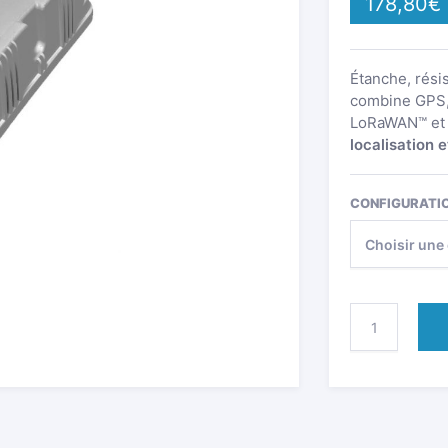
178,80
€
Étanche, rési
combine GPS,
LoRaWAN™ et 
localisation 
CONFIGURATI
QUANTITÉ
DE
ABEEWAY
MASTER
TRACKER