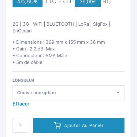
46,80
€
TTC -
soit (
39,00
€
HT)
2G | 3G | WIFI | BLUETOOTH | LoRa | SigFox |
EnOcean
• Dimensions : 369 mm x 155 mm x 36 mm
• Gain : 2.2 dBi Max
• Connecteur : SMA Mâle
• 5m de câble
LONGUEUR
Effacer
QUANTITÉ
Ajouter Au Panier
DE
ANTENNE