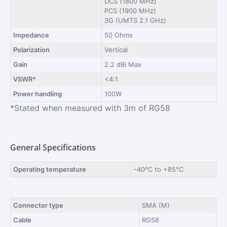
DCS (1800 MHz)
PCS (1900 MHz)
3G (UMTS 2.1 GHz)
Impedance
50 Ohms
Polarization
Vertical
Gain
2.2 dBi Max
VSWR*
<4:1
Power handling
100W
*Stated when measured with 3m of RG58
General Specifications
Operating temperature
-40°C to +85°C
Connector type
SMA (M)
Cable
RG58