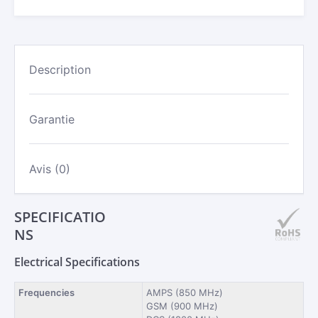
GSM
|
GC-
2004B
-
Description
SMA
MÂLE
/
5M
Garantie
DE
CÂBLE
Avis (0)
SPECIFICATIO
NS
Electrical Specifications
Frequencies
AMPS (850 MHz)
GSM (900 MHz)