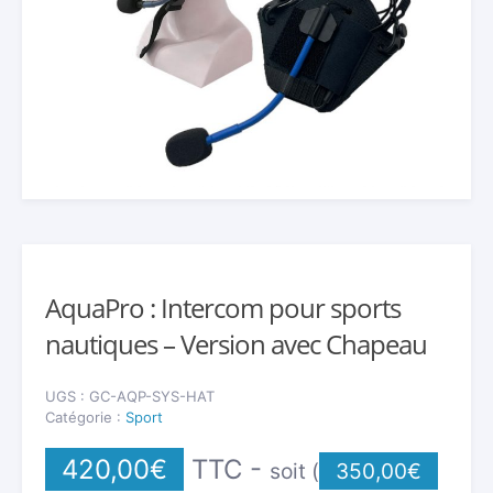
AquaPro : Intercom pour sports
nautiques – Version avec Chapeau
UGS :
GC-AQP-SYS-HAT
Catégorie :
Sport
420,00
€
TTC -
soit (
350,00
€