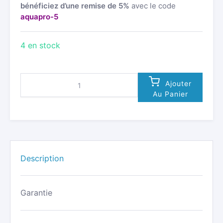
bénéficiez d’une remise de 5%
avec le code
aquapro-5
4 en stock
QUANTITÉ
Ajouter
DE
Au Panier
AQUAPRO
:
INTERCOM
POUR
SPORTS
NAUTIQUES
-
Description
VERSION
AVEC
CHAPEAU
Garantie