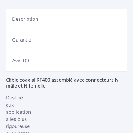
LMR400
ASSEMBLÉ
-
Description
N
MÂLE/N
FEMELLE
Garantie
Avis (0)
Câble coaxial RF400 assemblé avec connecteurs N
mâle et N femelle
Destiné
aux
application
s les plus
rigoureuse