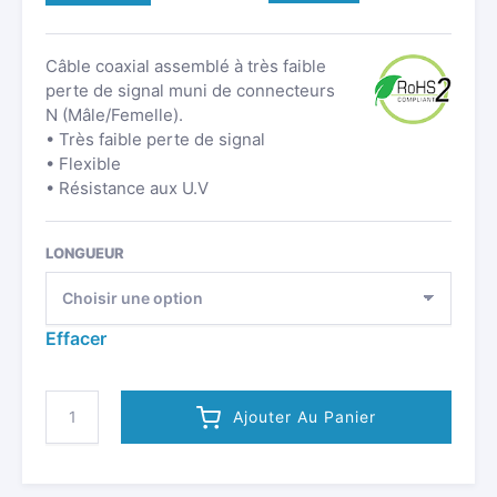
Câble coaxial assemblé à très faible
perte de signal muni de connecteurs
N (Mâle/Femelle).
• Très faible perte de signal
• Flexible
• Résistance aux U.V
LONGUEUR
Effacer
QUANTITÉ
Ajouter Au Panier
DE
CÂBLE
COAXIAL
TYPE