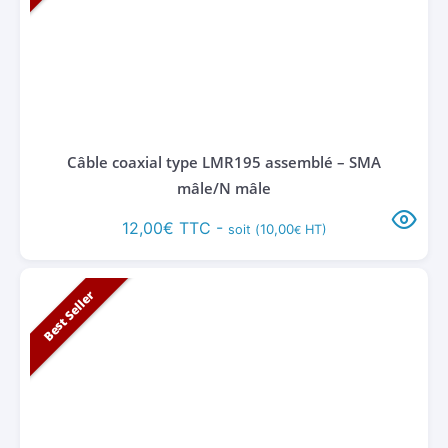
Câble coaxial type LMR195 assemblé – SMA
mâle/N mâle
12,00
€
TTC -
10,00
soit (
HT)
€
Best Seller