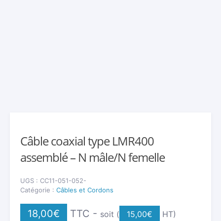
Câble coaxial type LMR400
assemblé – N mâle/N femelle
UGS :
CC11-051-052-
Catégorie :
Câbles et Cordons
18,00
€
TTC -
soit (
15,00
€
HT)