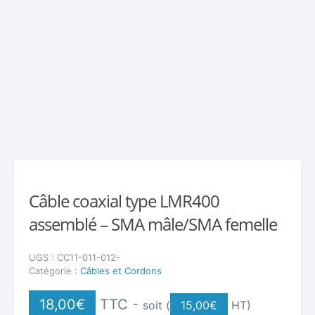
Câble coaxial type LMR400
assemblé – SMA mâle/SMA femelle
UGS :
CC11-011-012-
Catégorie :
Câbles et Cordons
18,00
€
TTC -
soit (
15,00
€
HT)