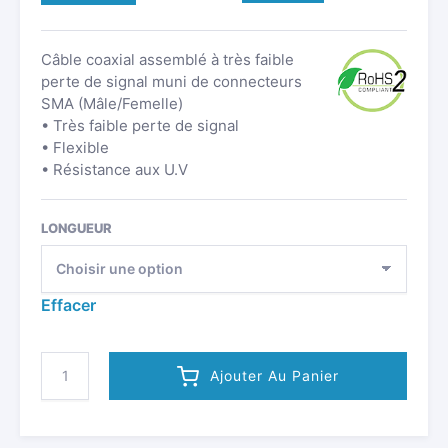
Câble coaxial assemblé à très faible
perte de signal muni de connecteurs
SMA (Mâle/Femelle)
• Très faible perte de signal
• Flexible
• Résistance aux U.V
LONGUEUR
Effacer
QUANTITÉ
Ajouter Au Panier
DE
CÂBLE
COAXIAL
TYPE