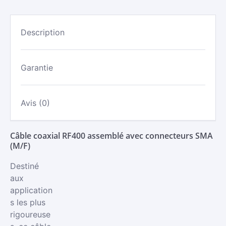
LMR400
ASSEMBLÉ
-
Description
SMA
MÂLE/SMA
FEMELLE
Garantie
Avis (0)
Câble coaxial RF400 assemblé avec connecteurs SMA
(M/F)
Destiné
aux
application
s les plus
rigoureuse