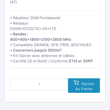
HT)
• Répéteur GSM Pentabande
• Réseaux :
EGSM+DCS(LTE)+3G+LTE
•
Bandes :
800+900+1800+2100+2600 MHz
• Compatible ORANGE, SFR, FREE, BOUYGUES
•
Couverture jusqu’à 5500m²
• Kit Starter avec antennes et câbles
• Certifié CE et RoHS / Conforme
ETSI et 3GPP
QUANTITÉ
Ajouter
DE
Au Panier
RÉPÉTEUR
GSM
PENTABANDE
HI23-
5S-