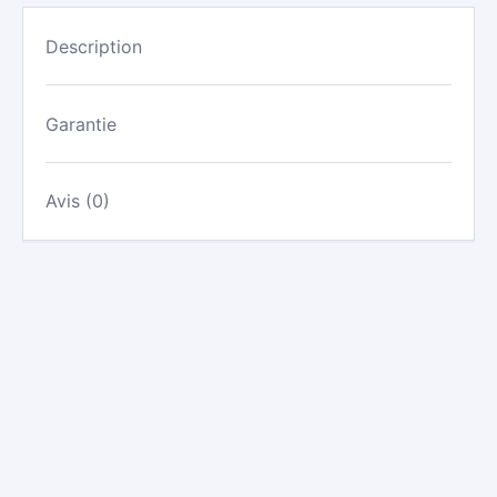
WB
-
Description
800/900/1800/2100/2600MHZ
Garantie
Avis (0)