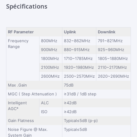
Spécifications
RF Parameter
Uplink
Downlink
­Frequency
800MHz
832~862MHz
791~821MHz
Range
900MHz
880~915MHz
925~960MHz
1800MHz
1710~1785MHz
1805~1880MHz
2100MHz
1920~1980MHz
2110~2170MHz
2600MHz
2500~2570MHz
2620~2690MHz
Max .Gain
75dB
MGC ( Step Attenuation )
≥31dB / 1dB step
Intelligent
ALC
≥42dB
AGC*
ISO
≥42dB
Gain Flatness
Typical≤5dB (p-p)
Noise Figure @ Max.
Typical≤5dB
System Gain