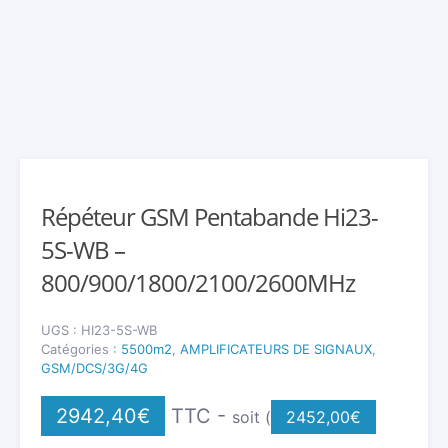
Répéteur GSM Pentabande Hi23-
5S-WB –
800/900/1800/2100/2600MHz
UGS :
HI23-5S-WB
Catégories :
5500m2
,
AMPLIFICATEURS DE SIGNAUX
,
GSM/DCS/3G/4G
2942,40
€
TTC -
soit (
2452,00
€