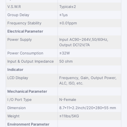
V.S.W.R
Typical≤2
Group Delay
≤1μs
Frequency Stability
≤0.01ppm
Electrical Parameter
Power Supply
Input AC90~264V,50/60Hz,
Output DC12V/7A
Power Consumption
≤32W
Input & Output Impedance
50 ohm
Indicator
LCD Display
Frequency, Gain, Output Power,
ALC, ISO, etc.
Mechanical Parameter
I /O Port Type
N-Female
Dimension
8.7*11*2.2inch/220*280*55 mm
Weight
≤11lbs/5KG
Environment Parameter