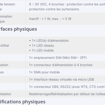
de tension
9 – 30 VDC, 4 broches : protection contre les surte
ée
protection contre les surtensions
mmation
Inactif : < 1 W, max. : < 5 W
ique
rfaces physiques
• 1× LED(s) d’alimentation
 d’état
• 1× LED réseau
• 1× LED mobile
1× emplacement SIM (Mini SIM – 2FF)
tation
1× connecteur d’alimentation à 4 broches
nes
1× SMA pour mobile
1× Interface réseau virtuelle via micro USB
1× connecteur DB9, RS232 (avec RTS, CTS contrô
alisation
Redémarrage/Réinitialisation par défaut de l’utilisa
ifications physiques