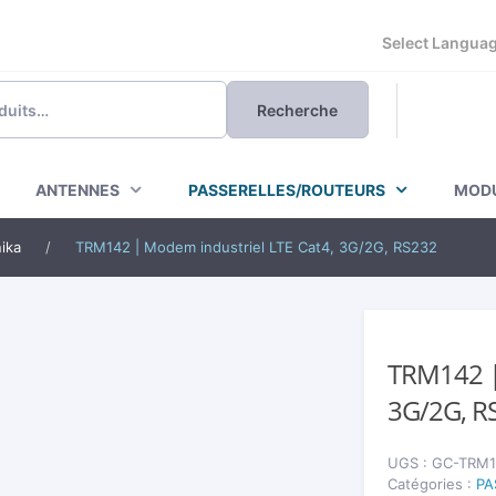
Powered by
Recherche
ANTENNES
PASSERELLES/ROUTEURS
MODU
nika
/
TRM142 | Modem industriel LTE Cat4, 3G/2G, RS232
TRM142 |
3G/2G, R
UGS :
GC-TRM1
Catégories :
PA