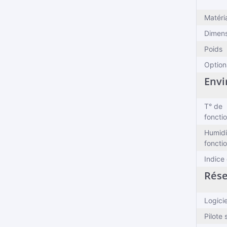
Matéri
Dimens
Poids
Option
Envi
T° de
foncti
Humidi
foncti
Indice
Rés
Logici
Pilote