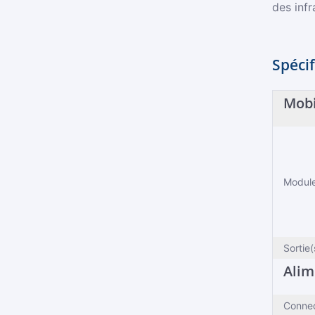
des infr
Spécif
Mobi
Module
Sortie
Alim
Conne