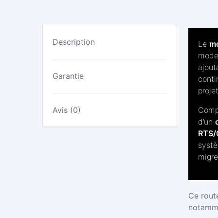
Description
Le
mo
moder
ajout
Garantie
conti
projet
Avis (0)
Comp
d’un
RTS/
systè
migre
Ce route
notamme