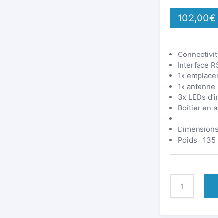
102,00
€
Connectivit
Interface 
1x emplace
1x antenne
3x LEDs d’i
Boîtier en 
Dimensions
Poids : 135
QUANTITÉ
DE
TRM142
|
MODEM