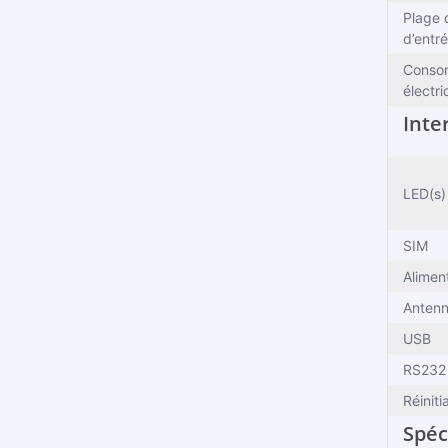
Plage 
d’entr
Conso
électr
Inte
LED(s)
SIM
Alimen
Anten
USB
RS232
Réiniti
Spéc