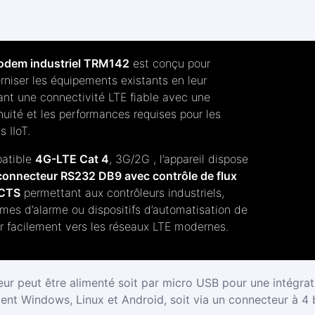
INDUSTRIEL
LTE
CAT4,
3G/2G,
dem industriel TRM142
est conçu pour
RS232
niser les équipements existants en leur
ant une connectivité LTE fiable avec une
nuité et les performances requises pour les
s IIoT.
atible
4G-LTE Cat 4
, 3G/2G , l’appareil dispose
connecteur RS232 DB9 avec contrôle de flux
CTS
permettant aux contrôleurs industriels,
mes d’alarme ou dispositifs d’automatisation de
r facilement vers les réseaux LTE modernes.
ur peut être alimenté soit par micro USB pour une intégrati
nt Windows, Linux et Android, soit via un connecteur à 4