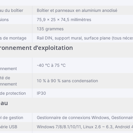
au du boîtier
Boîtier et panneaux en aluminium anodisé
ions
75,9 × 25 × 74,5 millimètres
135 grammes
s de montage
Rail DIN, support mural, surface plane (tous néce
ronnement d’exploitation
-40 °C à 75 °C
onnement
té de
10 % à 90 % sans condensation
onnement
 de protection
IP30
eau
el de gestion
Gestionnaire de connexions Windows, Gestionnai
 série USB
Windows 7/8/8.1/10/11, Linux 2.6 ~ 6.3, Android 