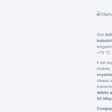
Son
boî
industri
exigean
+75 °C.
Il est é
mobile,
voyant
réseau e
transmi
débits 
50 Mbps
Compac