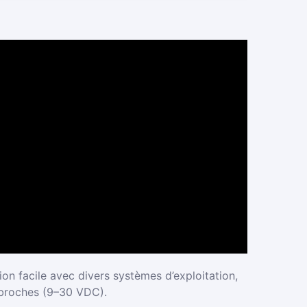
on facile avec divers systèmes d’exploitation,
 broches (9–30 VDC).