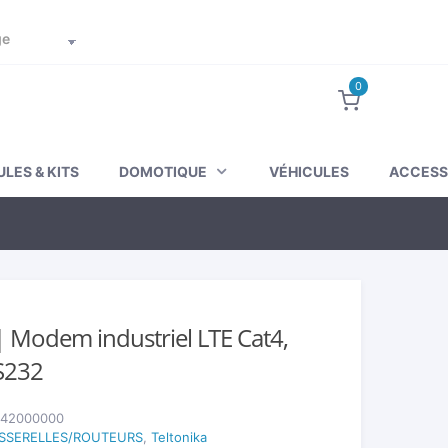
Suivez votre commande
Mon compte
0
LES & KITS
DOMOTIQUE
VÉHICULES
ACCESS
 Modem industriel LTE Cat4,
S232
42000000
SSERELLES/ROUTEURS
,
Teltonika