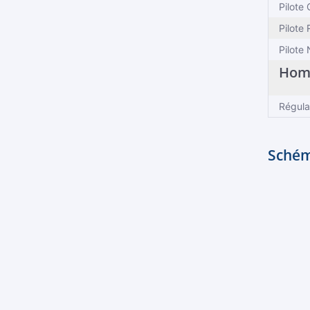
Pilote
Pilote 
Pilote
Homo
Régula
Schém