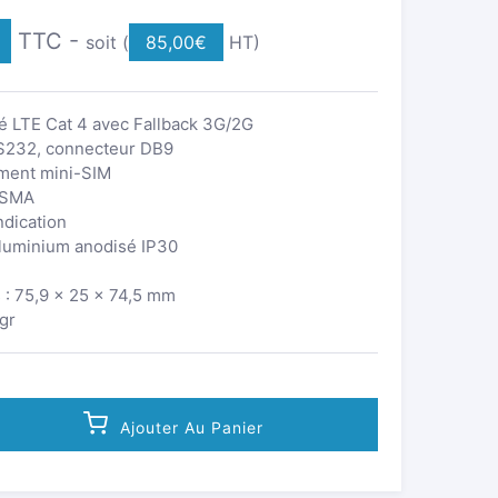
TTC -
soit (
85,00
€
HT)
é LTE Cat 4 avec Fallback 3G/2G
RS232, connecteur DB9
ment mini-SIM
 SMA
ndication
aluminium anodisé IP30
 : 75,9 × 25 × 74,5 mm
 gr
Ajouter Au Panier