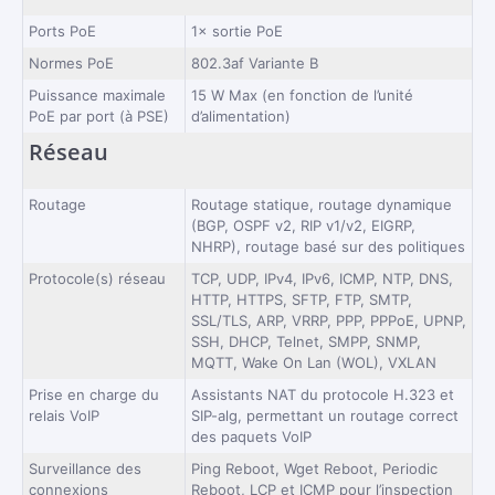
Ports PoE
1× sortie PoE
Normes PoE
802.3af Variante B
Puissance maximale
15 W Max (en fonction de l’unité
PoE par port (à PSE)
d’alimentation)
Réseau
Routage
Routage statique, routage dynamique
(BGP, OSPF v2, RIP v1/v2, EIGRP,
NHRP), routage basé sur des politiques
Protocole(s) réseau
TCP, UDP, IPv4, IPv6, ICMP, NTP, DNS,
HTTP, HTTPS, SFTP, FTP, SMTP,
SSL/TLS, ARP, VRRP, PPP, PPPoE, UPNP,
SSH, DHCP, Telnet, SMPP, SNMP,
MQTT, Wake On Lan (WOL), VXLAN
Prise en charge du
Assistants NAT du protocole H.323 et
relais VoIP
SIP-alg, permettant un routage correct
des paquets VoIP
Surveillance des
Ping Reboot, Wget Reboot, Periodic
connexions
Reboot, LCP et ICMP pour l’inspection