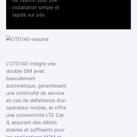
de fixation pour une
installation simple et
rapide sur site.
L’OTD140 intègre une
double SIM avec
basculement
automatique, garantissant
une continuité de service
en cas de défaillance d’un
opérateur mobile, et offre
une connectivité LTE Cat
4, assurant des débits
stables et suffisants pour