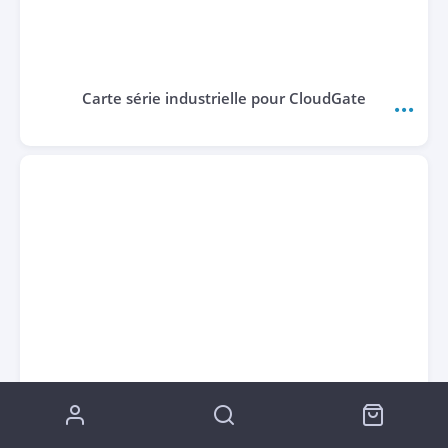
Carte série industrielle pour CloudGate
Modem industriel 4G-LTE Cat-M1 / NB-IoT –
TRM250