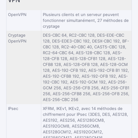
OpenVPN
Plusieurs clients et un serveur peuvent
fonctionner simultanément, 27 méthodes de
cryptage
Cryptage
DES-CBC 64, RC2-CBC 128, DES-EDE-CBC
OpenVPN
128, DES-EDE3-CBC 192, DESX-CBC 192, BF-
CBC 128, RC2-40-CBC 40, CAST5-CBC 128,
RC2-64-CBC 64, AES-128-CBC 128, AES-
128-CFB 128, AES-128-CFB1 128, AES-128-
CFB8 128, AES-128-OFB 128, AES-128-GCM
128, AES-192-CFB 192, AES-192-CFB B1 192,
AES-192-CFB8 192, AES-192-OFB 192, AES-
192-CBC 192, AES-192-GCM 192, AES-256-
GCM 256, AES-256-CFB 256, AES-256-CFB1
256, AES-256-CFB8 256, AES-256-OFB 256,
AES-256-CBC 256
IPsec
XFRM, IKEv1, IKEv2, avec 14 méthodes de
chiffrement pour IPsec (3DES, DES, AES128,
AES192, AES256, AES128GCM8,
AES192GCM8, AES256GCM8,
AES128GCM12, AES192GCM12,
AES256GCM12, AES128GCM16,