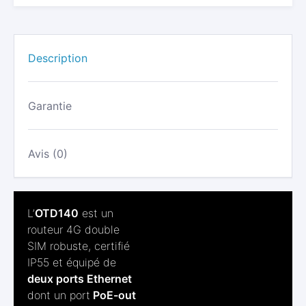
CAT.4
DOUBLE
SIM,
2X
Description
ETHERNET
+
POE
IN/OUT,
Garantie
IP55
|
OTD140
Avis (0)
L’
OTD140
est un
routeur 4G double
SIM robuste, certifié
IP55 et équipé de
deux ports Ethernet
dont un port
PoE-out