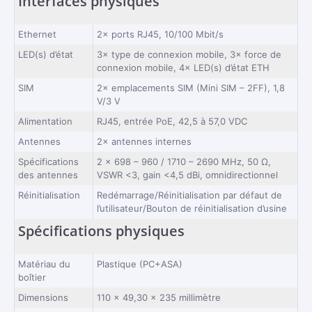
Interfaces physiques
Ethernet
2× ports RJ45, 10/100 Mbit/s
LED(s) d’état
3× type de connexion mobile, 3× force de
connexion mobile, 4× LED(s) d’état ETH
SIM
2× emplacements SIM (Mini SIM – 2FF), 1,8
V/3 V
Alimentation
RJ45, entrée PoE, 42,5 à 57,0 VDC
Antennes
2× antennes internes
Spécifications
2 × 698 – 960 / 1710 – 2690 MHz, 50 Ω,
des antennes
VSWR <3, gain <4,5 dBi, omnidirectionnel
Réinitialisation
Redémarrage/Réinitialisation par défaut de
l’utilisateur/Bouton de réinitialisation d’usine
Spécifications physiques
Matériau du
Plastique (PC+ASA)
boîtier
Dimensions
110 × 49,30 × 235 millimètre