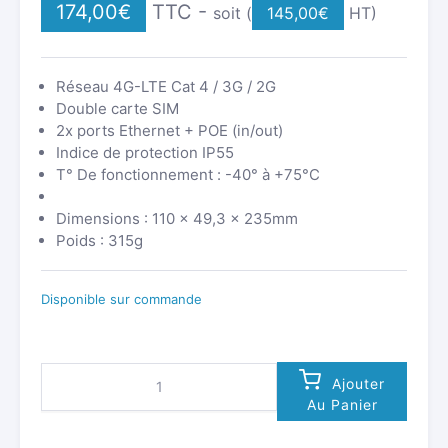
174,00
€
TTC -
soit (
145,00
€
HT)
Réseau 4G-LTE Cat 4 / 3G / 2G
Double carte SIM
2x ports Ethernet + POE (in/out)
Indice de protection IP55
T° De fonctionnement : -40° à +75°C
Dimensions : 110 × 49,3 × 235mm
Poids : 315g
Disponible sur commande
QUANTITÉ
Ajouter
DE
Au Panier
ROUTEUR
EXTÉRIEUR
4G