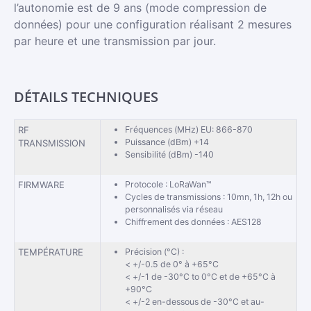
l’autonomie est de 9 ans (mode compression de
données) pour une configuration réalisant 2 mesures
par heure et une transmission par jour.
DÉTAILS TECHNIQUES
RF
Fréquences (MHz) EU: 866-870
Puissance (dBm) +14
TRANSMISSION
Sensibilité (dBm) -140
FIRMWARE
Protocole : LoRaWan™
Cycles de transmissions : 10mn, 1h, 12h ou
personnalisés via réseau
Chiffrement des données : AES128
TEMPÉRATURE
Précision (°C) :
< +/-0.5 de 0° à +65°C
< +/-1 de -30°C to 0°C et de +65°C à
+90°C
< +/-2 en-dessous de -30°C et au-