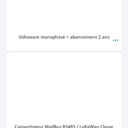
Voltaware monophasé + abonnement 2 ans
Convertisseur ModBus RS485 / LoRaWan Classe