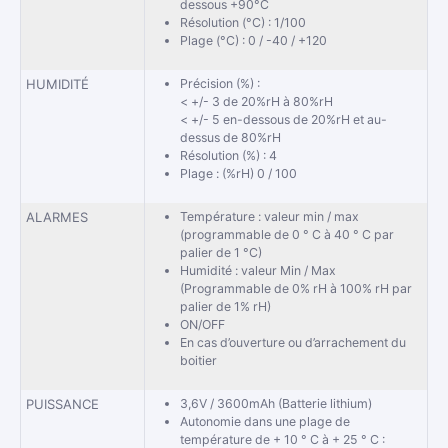
dessous +90°C
Résolution (°C) : 1/100
Plage (°C) : 0 / -40 / +120
HUMIDITÉ
Précision (%) :
< +/- 3 de 20%rH à 80%rH
< +/- 5 en-dessous de 20%rH et au-
dessus de 80%rH
Résolution (%) : 4
Plage : (%rH) 0 / 100
ALARMES
Température : valeur min / max
(programmable de 0 ° C à 40 ° C par
palier de 1 °C)
Humidité : valeur Min / Max
(Programmable de 0% rH à 100% rH par
palier de 1% rH)
ON/OFF
En cas d’ouverture ou d’arrachement du
boitier
PUISSANCE
3,6V / 3600mAh (Batterie lithium)
Autonomie dans une plage de
température de + 10 ° C à + 25 ° C :