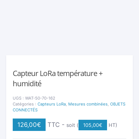
Capteur LoRa température +
humidité
UGS :
WAT-50-70-162
Catégories :
Capteurs LoRa
,
Mesures combinées
,
OBJETS
CONNECTÉS
126,00
€
TTC -
soit (
105,00
€
HT)