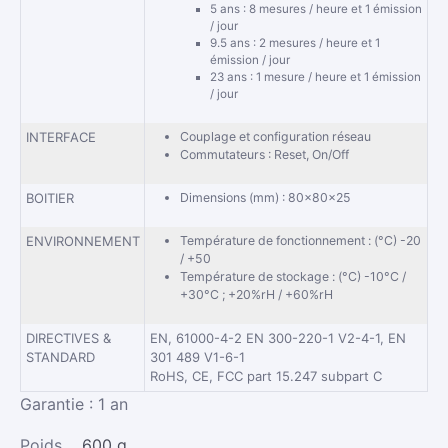
5 ans : 8 mesures / heure et 1 émission
/ jour
9.5 ans : 2 mesures / heure et 1
émission / jour
23 ans : 1 mesure / heure et 1 émission
/ jour
INTERFACE
Couplage et configuration réseau
Commutateurs : Reset, On/Off
BOITIER
Dimensions (mm) : 80x80x25
ENVIRONNEMENT
Température de fonctionnement : (°C) -20
/ +50
Température de stockage : (°C) -10°C /
+30°C ; +20%rH / +60%rH
DIRECTIVES &
EN, 61000-4-2 EN 300-220-1 V2-4-1, EN
STANDARD
301 489 V1-6-1
RoHS, CE, FCC part 15.247 subpart C
Garantie : 1 an
Poids
600 g