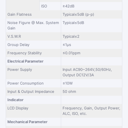
ISO
≥42dB
Gain Flatness
Typical≤5dB (p-p)
Noise Figure @ Max. System
Typical≤5dB
Gain
V.S.W.R
Typical≤2
Group Delay
≤1μs
Frequency Stability
≤0.01ppm
Electrical Parameter
Power Supply
Input AC90~264V,50/60Hz,
Output DC12V/3A
Power Consumption
≤10W
Input & Output Impedance
50 ohm
Indicator
LCD Display
Frequency, Gain, Output Power,
ALC, ISO, etc.
Mechanical Parameter