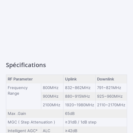
Spécifications
RF Parameter
Uplink
Downlink
Frequency
800MHz
832~862MHz
791~821MHz
Range
900MHz
880~915MHz
925~960MHz
2100MHz
1920~1980MHz
2110~2170MHz
Max .Gain
65dB
MGC ( Step Attenuation )
≥31dB / 1dB step
Intelligent AGC*
ALC
≥42dB