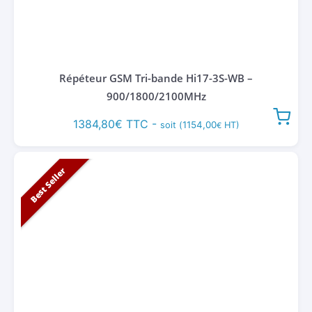
Répéteur GSM Tri-bande Hi17-3S-WB –
900/1800/2100MHz
1384,80
€
TTC -
1154,00
soit (
HT)
€
Best Seller