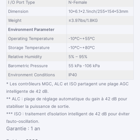
I /O Port Type
N-Female
Dimension
10*6.1*2.1inch/255*154*53mm
Weight
≤3.97lbs/1.8KG
Environment Parameter
Operating Temperature
-10ºC~+55ºC
Storage Temperature
-10ºC~+80ºC
Relative Humidity
5% – 95%
Barometric Pressure
55 kPa -106 kPa
Environment Conditions
IP40
* Les contrôleurs MGC, ALC et ISO partagent une plage AGC
intelligente de 42 dB.
** ALC : plage de réglage automatique du gain à 42 dB pour
stabiliser la puissance de sortie.
*** ISO : traitement d’isolation intelligent de 42 dB pour éviter
l’auto-oscillation.
Garantie : 1 an