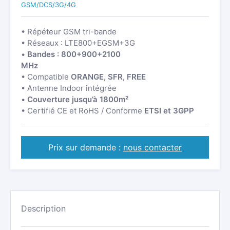
GSM/DCS/3G/4G
• Répéteur GSM tri-bande
• Réseaux : LTE800+EGSM+3G
•
Bandes : 800+900+2100
MHz
• Compatible
ORANGE, SFR, FREE
• Antenne Indoor intégrée
•
Couverture jusqu’à 1800m²
• Certifié CE et RoHS / Conforme
ETSI et 3GPP
Prix sur demande :
nous contacter
Description