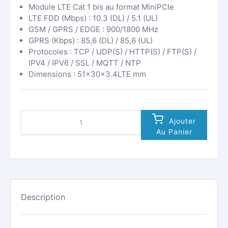
Module LTE Cat 1 bis au format MiniPCIe
LTE FDD (Mbps) : 10.3 (DL) / 5.1 (UL)
GSM / GPRS / EDGE : 900/1800 MHz
GPRS (Kbps) : 85,6 (DL) / 85,6 (UL)
Protocoles : TCP / UDP(S) / HTTP(S) / FTP(S) /
IPV4 / IPV6 / SSL / MQTT / NTP
Dimensions : 51×30×3.4LTE mm
QUANTITÉ
Ajouter
DE
Au Panier
MODULE
DE
COMMUNICATION
4G-
LTE
CAT1
BIS,
Description
3G/2G