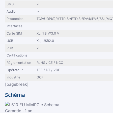
SMS
✓
Audio
✓
Protocoles
TCP/UDP(S)/HTTP(S)/FTP(S)/IPV4/IPV6/SSL/MQ
Interfaces
Carte SIM
XL, 1,8 V/3,0 V
USB
XL, USB2.0
PCIe
✓
Certifications
Règlementation
RoHS / CE / NCC
Opérateur
TEF / DT / VDF
Industrie
GCF
[pagebreak]
Schéma
Garantie : 1 an