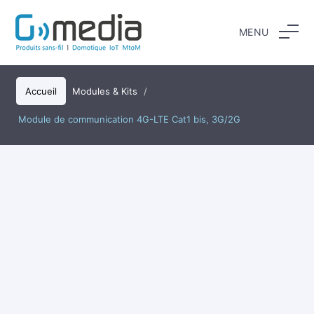
Aller
au
MENU
contenu
Accueil
Modules & Kits
/
Module de communication 4G-LTE Cat1 bis, 3G/2G