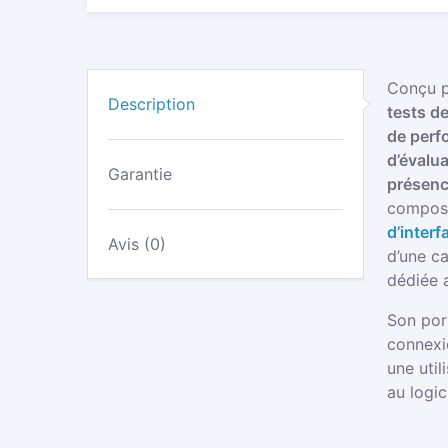
Conçu p
Description
tests d
de perf
d’évalu
Garantie
présenc
compos
d’inter
Avis (0)
d’une ca
dédiée 
Son por
connexi
une util
au logic