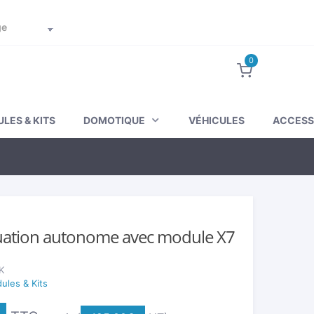
Suivez votre commande
Mon compte
0
LES & KITS
DOMOTIQUE
VÉHICULES
ACCESS
luation autonome avec module X7
K
ules & Kits