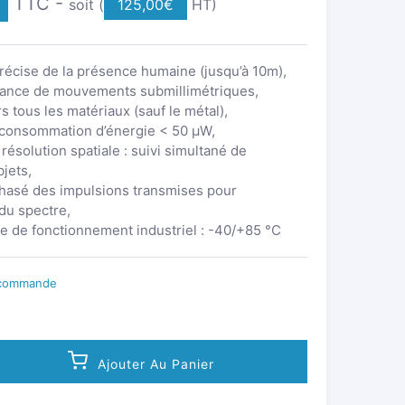
TTC -
soit (
125,00
€
HT)
récise de la présence humaine (jusqu’à 10m),
ance de mouvements submillimétriques,
rs tous les matériaux (sauf le métal),
e consommation d’énergie < 50 μW,
résolution spatiale : suivi simultané de
bjets,
hasé des impulsions transmises pour
 du spectre,
 de fonctionnement industriel : -40/+85 °C
r commande
Ajouter Au Panier