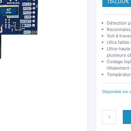
150,00
€
Détection p
Reconnaiss
Voit à trave
Ultra faibl
Ultra-haute 
plusieurs o
Codage bip
l’étalement
Température
Disponible su
QUANTITÉ
DE
KIT
D'ÉVALUATION