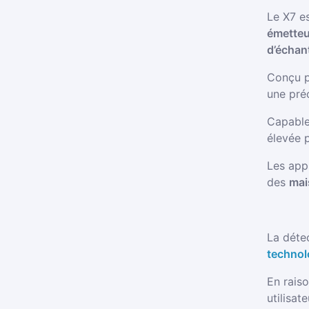
Le X7 e
émetteu
d’échan
Conçu p
une préc
Capable
élevée 
Les app
des
mai
La détec
techno
En raiso
utilisat