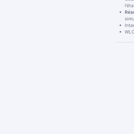
l’ét
Réso
simu
Inte
WLC