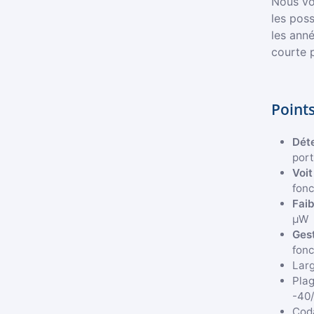
Nous vo
les poss
les anné
courte 
Points
Déte
port
Voit
fonc
Fai
μW
Gest
fonc
Larg
Plag
-40
Cod