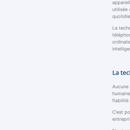
appareil
utilisée
quotidie
La techn
téléphon
ordinat
intellige
La te
Aucune 
humaine
fiabilit
C’est p
entrepr