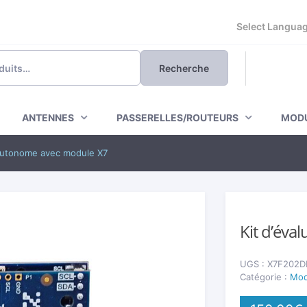
Powered by
Recherche
ANTENNES
PASSERELLES/ROUTEURS
MODU
 autonome avec module X7
🔍
Kit d’éva
UGS :
X7F202D
Catégorie :
Mod