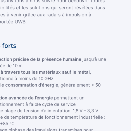
us invitons à nous suivre pour découvrir toutes
ibilités et les solutions qui seront révélées dans
es à venir grâce aux radars à impulsion à
portée UWB.
 forts
ction précise de la présence humaine
jusqu’à une
ée de 10 m
 à travers tous les matériaux sauf le métal
,
tionne à moins de 10 GHz
ble consommation d’énergie
, généralement < 50
ion avancée de l’énergie
permettant un
tionnement à faible cycle de service
e plage de tension d’alimentation, 1,8 V – 3,3 V
e de température de fonctionnement industrielle :
/+85 °C
age biphasé des impulsions transmises pour