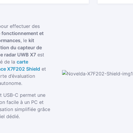
AUTONOME
AVEC
MODULE
X7
our effectuer des
e fonctionnement et
ormances
, le
kit
ation du capteur de
e radar UWB X7
est
é de la
carte
face X7F202 Shield
et
rte d’évaluation
autonome.
t USB-C permet une
on facile à un PC et
isation simplifiée grâce
iel dédié.