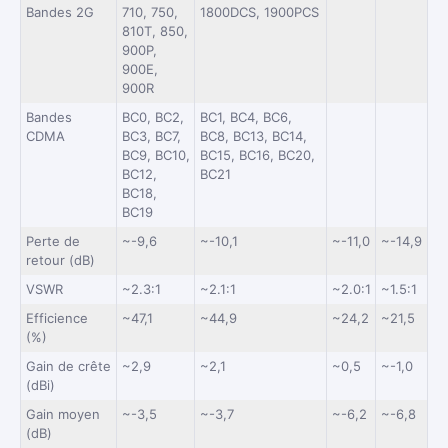
Bandes 2G
710, 750,
1800DCS, 1900PCS
810T, 850,
900P,
900E,
900R
Bandes
BC0, BC2,
BC1, BC4, BC6,
CDMA
BC3, BC7,
BC8, BC13, BC14,
BC9, BC10,
BC15, BC16, BC20,
BC12,
BC21
BC18,
BC19
Perte de
~-9,6
~-10,1
~-11,0
~-14,9
retour (dB)
VSWR
~2.3:1
~2.1:1
~2.0:1
~1.5:1
Efficience
~47,1
~44,9
~24,2
~21,5
(%)
Gain de crête
~2,9
~2,1
~0,5
~-1,0
(dBi)
Gain moyen
~-3,5
~-3,7
~-6,2
~-6,8
(dB)