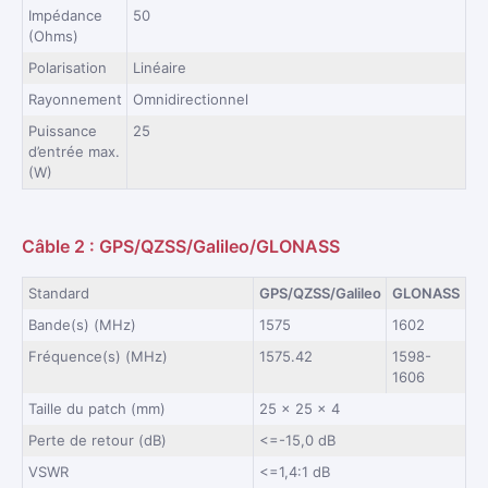
Impédance
50
(Ohms)
Polarisation
Linéaire
Rayonnement
Omnidirectionnel
Puissance
25
d’entrée max.
(W)
Câble 2 : GPS/QZSS/Galileo/GLONASS
Standard
GPS/QZSS/Galileo
GLONASS
Bande(s) (MHz)
1575
1602
Fréquence(s) (MHz)
1575.42
1598-
1606
Taille du patch (mm)
25 x 25 x 4
Perte de retour (dB)
<=-15,0 dB
VSWR
<=1,4:1 dB