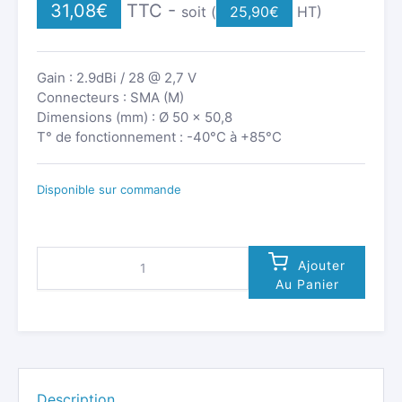
31,08
€
TTC -
soit (
25,90
€
HT)
Gain : 2.9dBi / 28 @ 2,7 V
Connecteurs : SMA (M)
Dimensions (mm) : Ø 50 x 50,8
T° de fonctionnement : -40°C à +85°C
Disponible sur commande
QUANTITÉ
Ajouter
DE
Au Panier
ANTENNE
COMBINÉE
5G
4G-
LTE
GPS/GNSS
LPWA
Description