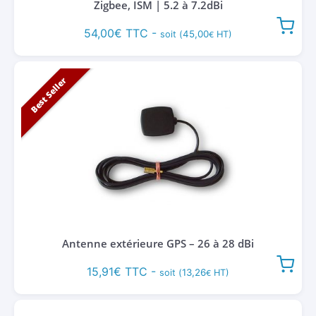
Zigbee, ISM | 5.2 à 7.2dBi
54,00
€
TTC -
45,00
soit (
HT)
€
Best Seller
Antenne extérieure GPS – 26 à 28 dBi
15,91
€
TTC -
13,26
soit (
HT)
€