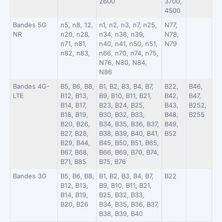
2600
3700,
4500
Bandes 5G
n5, n8, 12,
n1, n2, n3, n7, n25,
N77,
NR
n20, n28,
n34, n38, n39,
N78,
n71, n81,
n40, n41, n50, n51,
N79
n82, n83,
n66, n70, n74, n75,
N76, N80, N84,
N86
Bandes 4G-
B5, B6, B8,
B1, B2, B3, B4, B7,
B22,
B46,
LTE
B12, B13,
B9, B10, B11, B21,
B42,
B47,
B14, B17,
B23, B24, B25,
B43,
B252,
B18, B19,
B30, B32, B33,
B48,
B255
B20, B26,
B34, B35, B36, B37,
B49,
B27, B28,
B38, B39, B40, B41,
B52
B29, B44,
B45, B50, B51, B65,
B67, B68,
B66, B69, B70, B74,
B71, B85
B75, B76
Bandes 3G
B5, B6, B8,
B1, B2, B3, B4, B7,
B22
B12, B13,
B9, B10, B11, B21,
B14, B19,
B25, B32, B33,
B20, B26
B34, B35, B36, B37,
B38, B39, B40