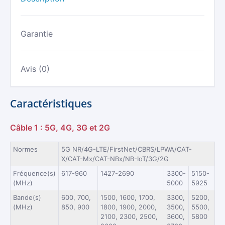
TRAVERSANTE
IP67/IP69
|
2.9
Garantie
DBI
Avis (0)
Caractéristiques
Câble 1 : 5G, 4G, 3G et 2G
Normes
5G NR/4G-LTE/FirstNet/CBRS/LPWA/CAT-
X/CAT-Mx/CAT-NBx/NB-IoT/3G/2G
Fréquence(s)
617-960
1427-2690
3300-
5150-
(MHz)
5000
5925
Bande(s)
600, 700,
1500, 1600, 1700,
3300,
5200,
(MHz)
850, 900
1800, 1900, 2000,
3500,
5500,
2100, 2300, 2500,
3600,
5800