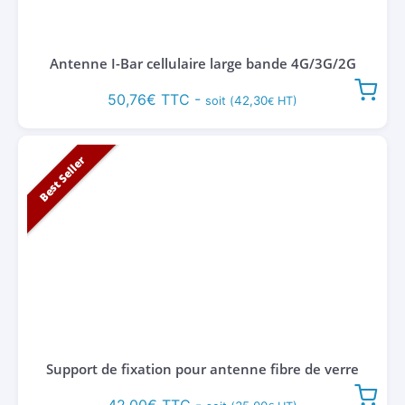
Antenne I-Bar cellulaire large bande 4G/3G/2G
50,76
€
TTC -
42,30
soit (
HT)
€
Best Seller
Support de fixation pour antenne fibre de verre
42,00
€
TTC -