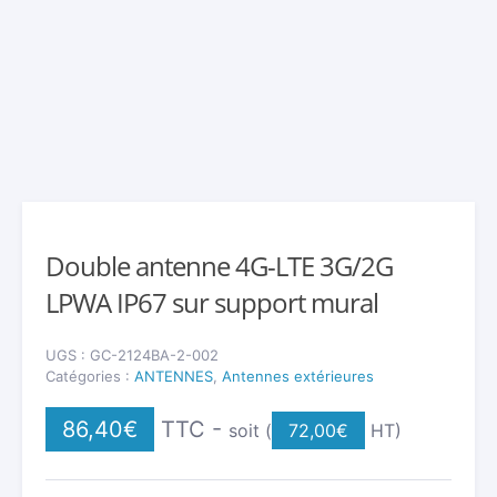
Double antenne 4G-LTE 3G/2G
LPWA IP67 sur support mural
UGS :
GC-2124BA-2-002
Catégories :
ANTENNES
,
Antennes extérieures
86,40
€
TTC -
soit (
72,00
€
HT)