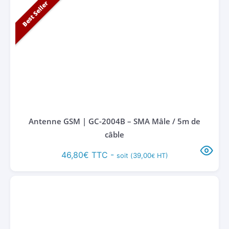
Best Seller
Antenne GSM | GC-2004B – SMA Mâle / 5m de
câble
46,80
€
TTC -
39,00
soit (
HT)
€