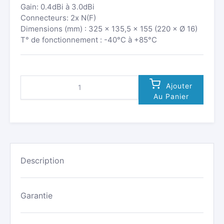
Gain: 0.4dBi à 3.0dBi
Connecteurs: 2x N(F)
Dimensions (mm) : 325 × 135,5 × 155 (220 × Ø 16)
T° de fonctionnement : -40°C à +85°C
QUANTITÉ
Ajouter
DE
Au Panier
DOUBLE
ANTENNE
4G-
LTE
3G/2G
LPWA
IP67
Description
SUR
SUPPORT
MURAL
Garantie