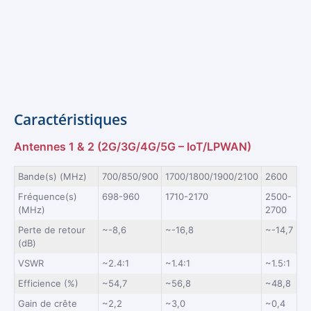
Caractéristiques
Antennes 1 & 2
(2G/3G/4G/5G – IoT/LPWAN)
Bande(s) (MHz)
700/850/900
1700/1800/1900/2100
2600
Fréquence(s)
698-960
1710-2170
2500-
(MHz)
2700
Perte de retour
~-8,6
~-16,8
~-14,7
(dB)
VSWR
~2.4:1
~1.4:1
~1.5:1
Efficience (%)
~54,7
~56,8
~48,8
Gain de crête
~2,2
~3,0
~0,4