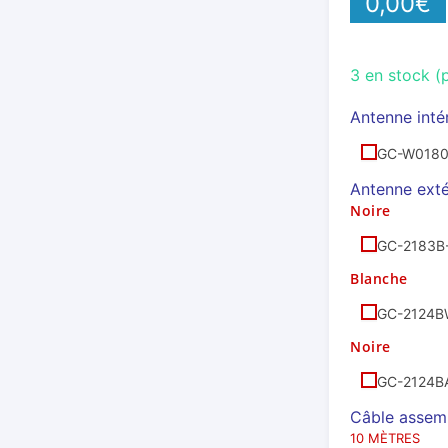
0,00
€
3 en stock 
Antenne inté
GC-W0180
Antenne exté
Noire
GC-2183B
Blanche
GC-2124B
Noire
GC-2124B
Câble assem
10 MÈTRES