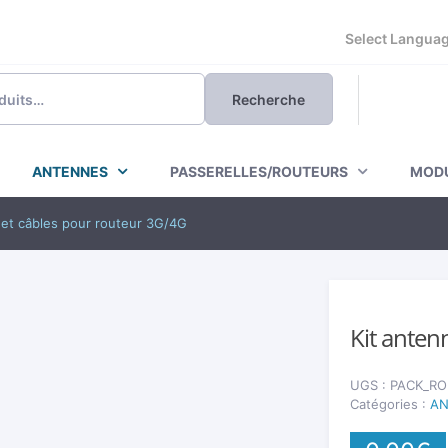
Powered by
Recherche
ANTENNES
PASSERELLES/ROUTEURS
MODU
 et câbles pour routeur 3G/4G
Kit anten
UGS :
PACK_R
Catégories :
A