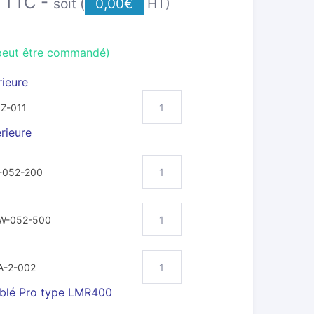
TTC -
soit (
0,00
€
HT)
(peut être commandé)
rieure
Z-011
rieure
-052-200
W-052-500
A-2-002
blé Pro type LMR400