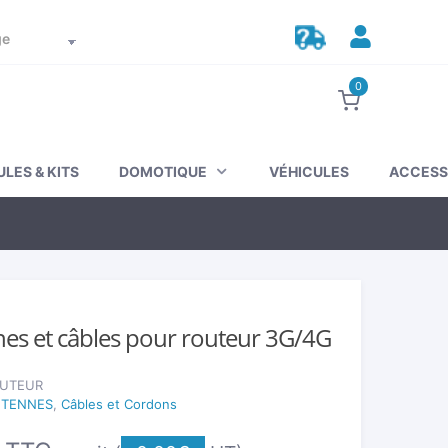
Suivez votre commande
Mon compte
0
LES & KITS
DOMOTIQUE
VÉHICULES
ACCESS
nes et câbles pour routeur 3G/4G
OUTEUR
NTENNES
,
Câbles et Cordons