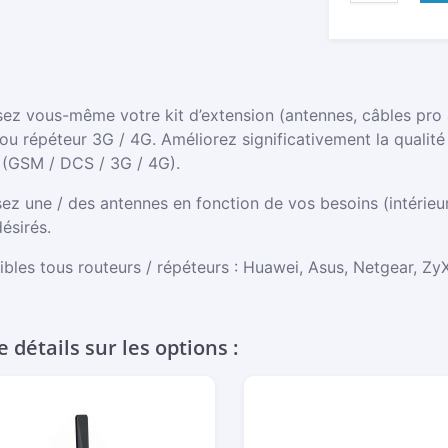
KIT
ANTENNES
ET
CÂBLES
POUR
ROUTEUR
z vous-même votre kit d’extension (antennes, câbles pro à 
3G/4G
ou répéteur 3G / 4G. Améliorez significativement la qualité
 (GSM / DCS / 3G / 4G).
ez une / des antennes en fonction de vos besoins (intérieur
ésirés.
bles tous routeurs / répéteurs : Huawei, Asus, Netgear, ZyX
e détails sur les options :