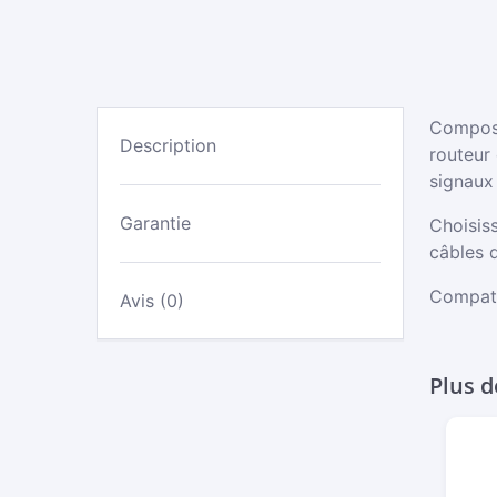
Compose
Description
routeur 
signaux
Garantie
Choisiss
câbles d
Compati
Avis (0)
Plus d